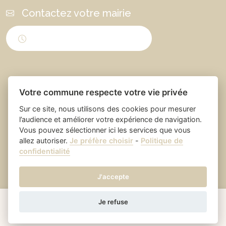
Contactez votre mairie
Horaires d'ouverture
Votre commune respecte votre vie privée
Sur ce site, nous utilisons des cookies pour mesurer
l’audience et améliorer votre expérience de navigation.
Vous pouvez sélectionner ici les services que vous
Place du village la solution web
- Saint Laurent
allez autoriser.
Je préfère choisir
-
Politique de
confidentialité
et appli des collectivités
des Arbres
Mentions légales
-
Gestion des cookies
J'accepte
Je refuse