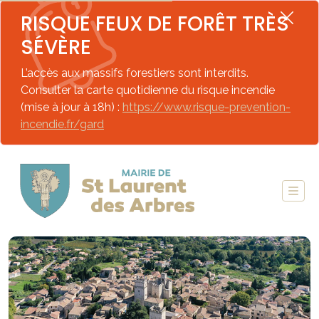
RISQUE FEUX DE FORÊT TRÈS
SÉVÈRE
L’accès aux massifs forestiers sont interdits.
Consulter la carte quotidienne du risque incendie
(mise à jour à 18h) :
https://www.risque-prevention-
incendie.fr/gard