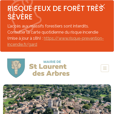
RISQUE FEUX DE FORÊT TRÈS
SÉVÈRE
L’accès aux massifs forestiers sont interdits.
Consulter la carte quotidienne du risque incendie
(mise à jour à 18h) :
https://www.risque-prevention-
incendie.fr/gard