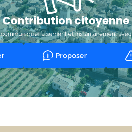
Contribution citoyenne
r communiquer aisément et instantanément ave
er
Proposer