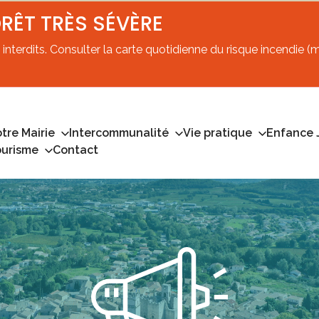
ORÊT TRÈS SÉVÈRE
interdits. Consulter la carte quotidienne du risque incendie (mi
tre Mairie
Intercommunalité
Vie pratique
Enfance 
ourisme
Contact