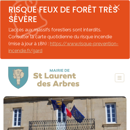
RISQUE FEUX DE FORÊT TRÈS
SÉVÈRE
L’accès aux massifs forestiers sont interdits.
Consulter la carte quotidienne du risque incendie
(mise à jour à 18h) :
https://www.risque-prevention-
incendie.fr/gard