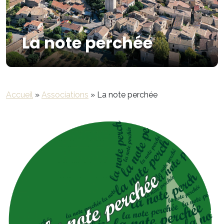
La note perchée
Accueil
»
Associations
»
La note perchée