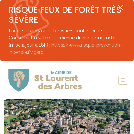
RISQUE FEUX DE FORÊT TRÈS
SÉVÈRE
L’accès aux massifs forestiers sont interdits.
Consulter la carte quotidienne du risque incendie
(mise à jour à 18h) :
https://www.risque-prevention-
incendie.fr/gard