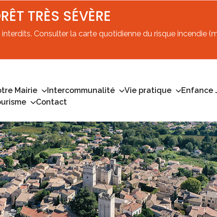
ORÊT TRÈS SÉVÈRE
interdits. Consulter la carte quotidienne du risque incendie (mi
tre Mairie
Intercommunalité
Vie pratique
Enfance 
ourisme
Contact