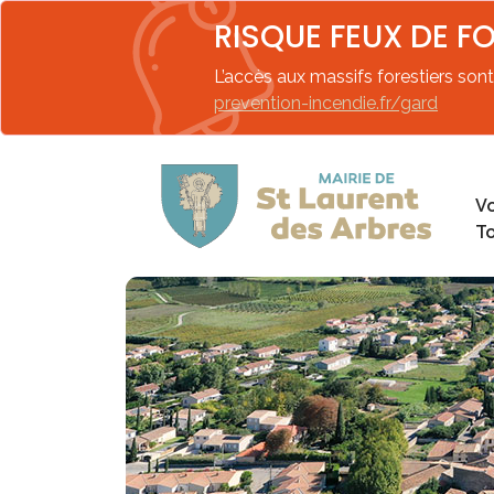
RISQUE FEUX DE F
L’accès aux massifs forestiers sont 
prevention-incendie.fr/gard
Vo
T