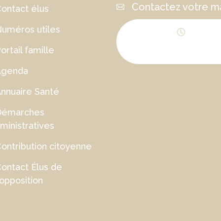
Contactez votre ma
ontact élus
uméros utiles
Horaires
ortail famille
d'ouverture
Agenda
nnuaire Santé
Démarches
ministratives
ontribution citoyenne
ontact Élus de
'opposition