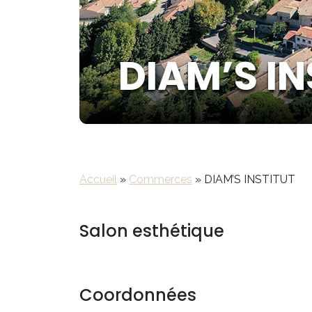
DIAM’S IN
Accueil
»
Commerces
»
DIAM’S INSTITUT
Salon esthétique
Coordonnées