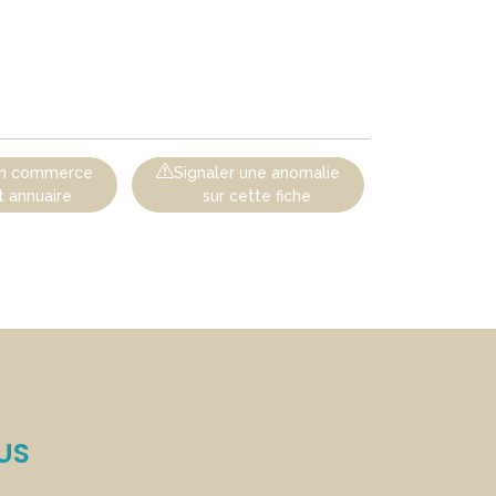
 un commerce
Signaler une anomalie
t annuaire
sur cette fiche
US