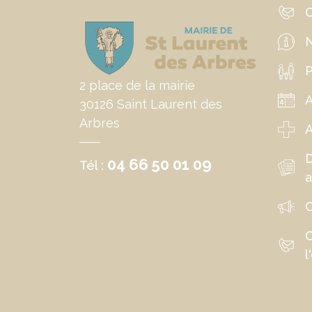
C
N
P
2 place de la mairie
30126 Saint Laurent des
Arbres
A
04 66 50 01 09
Tél :
a
C
C
l