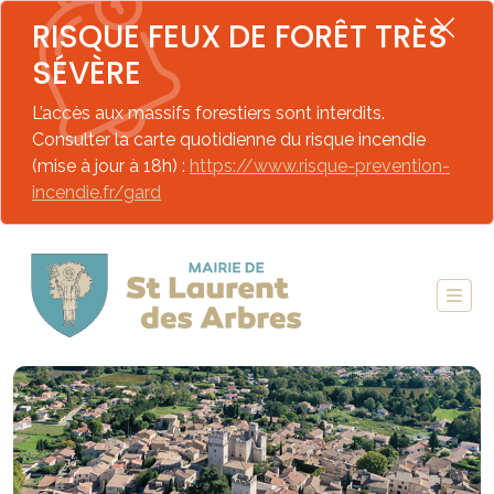
RISQUE FEUX DE FORÊT TRÈS
SÉVÈRE
L’accès aux massifs forestiers sont interdits.
Consulter la carte quotidienne du risque incendie
(mise à jour à 18h) :
https://www.risque-prevention-
incendie.fr/gard