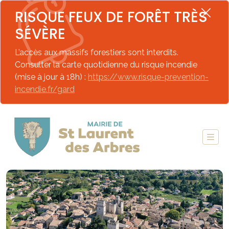
RISQUE FEUX DE FORÊT TRÈS
SÉVÈRE
L’accès aux massifs forestiers sont interdits.
Consulter la carte quotidienne du risque incendie
(mise à jour à 18h) :
https://www.risque-prevention-
incendie.fr/gard