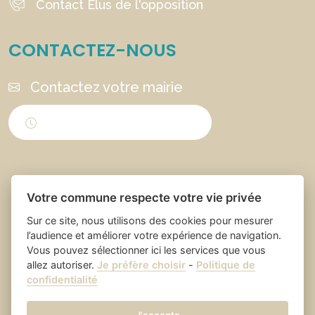
Contact Élus de l'opposition
CONTACTEZ-NOUS
Contactez votre mairie
Horaires d'ouverture
Votre commune respecte votre vie privée
Sur ce site, nous utilisons des cookies pour mesurer
l’audience et améliorer votre expérience de navigation.
Vous pouvez sélectionner ici les services que vous
Place du village la solution web
- Saint Laurent
allez autoriser.
Je préfère choisir
-
Politique de
confidentialité
et appli des collectivités
des Arbres
Mentions légales
-
Gestion des cookies