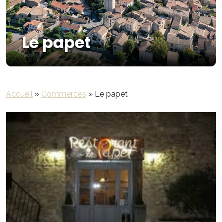
Le papet
Accueil
»
Commerces
»
Le papet