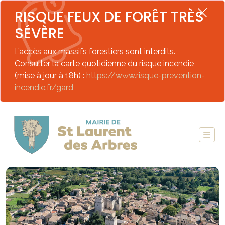
RISQUE FEUX DE FORÊT TRÈS
SÉVÈRE
L’accès aux massifs forestiers sont interdits.
Consulter la carte quotidienne du risque incendie
(mise à jour à 18h) :
https://www.risque-prevention-
incendie.fr/gard