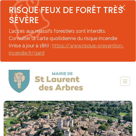
RISQUE FEUX DE FORÊT TRÈS
SÉVÈRE
L’accès aux massifs forestiers sont interdits.
Consulter la carte quotidienne du risque incendie
(mise à jour à 18h) :
https://www.risque-prevention-
incendie.fr/gard