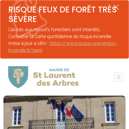
RISQUE FEUX DE FORÊT TRÈS
SÉVÈRE
L’accès aux massifs forestiers sont interdits.
Consulter la carte quotidienne du risque incendie
(mise à jour à 18h) :
https://www.risque-prevention-
incendie.fr/gard