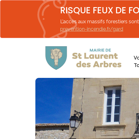
RISQUE FEUX DE F
L’accès aux massifs forestiers sont 
prevention-incendie.fr/gard
Vo
T