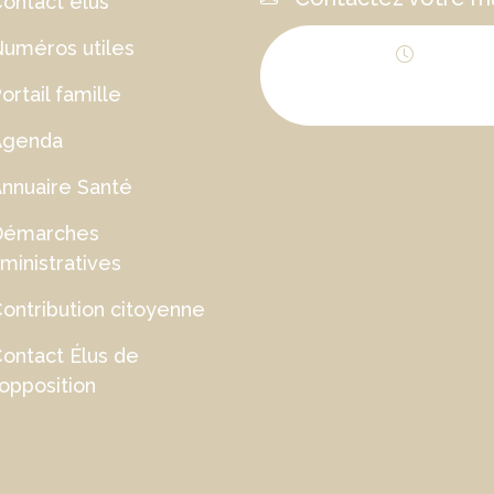
ontact élus
uméros utiles
Horaires
ortail famille
d'ouverture
Agenda
nnuaire Santé
Démarches
ministratives
ontribution citoyenne
ontact Élus de
'opposition