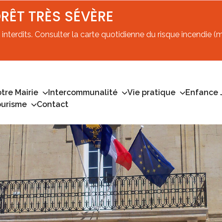
ORÊT TRÈS SÉVÈRE
interdits. Consulter la carte quotidienne du risque incendie (mi
tre Mairie
Intercommunalité
Vie pratique
Enfance 
ourisme
Contact