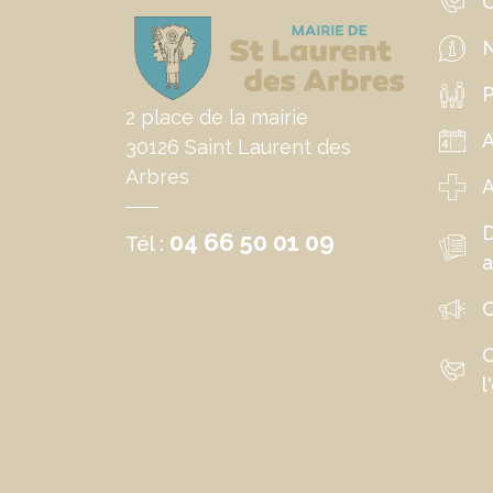
C
N
P
2 place de la mairie
30126 Saint Laurent des
Arbres
A
04 66 50 01 09
Tél :
a
C
C
l