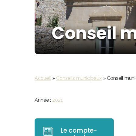
Conseil m
Accueil
»
Conseils municipaux
»
Conseil muni
Année :
2021
Le compte-