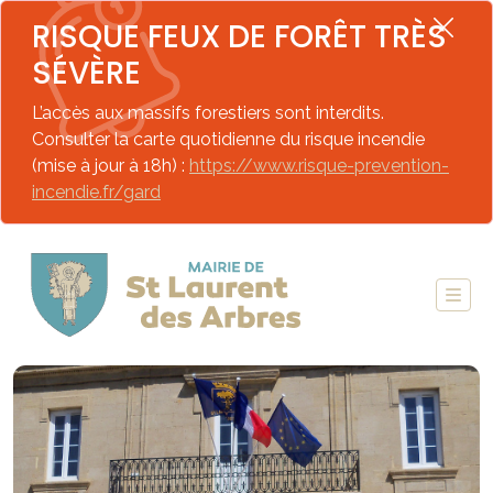
RISQUE FEUX DE FORÊT TRÈS
SÉVÈRE
L’accès aux massifs forestiers sont interdits.
Consulter la carte quotidienne du risque incendie
(mise à jour à 18h) :
https://www.risque-prevention-
incendie.fr/gard