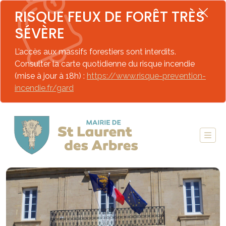
RISQUE FEUX DE FORÊT TRÈS
SÉVÈRE
L’accès aux massifs forestiers sont interdits.
Consulter la carte quotidienne du risque incendie
(mise à jour à 18h) :
https://www.risque-prevention-
incendie.fr/gard