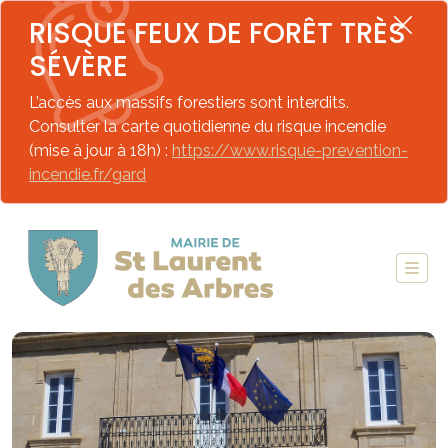
RISQUE FEUX DE FORÊT TRÈS
SÉVÈRE
L’accès aux massifs forestiers sont interdits.
Consulter la carte quotidienne du risque incendie
(mise à jour à 18h) :
https://www.risque-prevention-
incendie.fr/gard