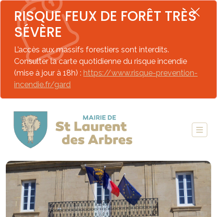
RISQUE FEUX DE FORÊT TRÈS
SÉVÈRE
L’accès aux massifs forestiers sont interdits.
Consulter la carte quotidienne du risque incendie
(mise à jour à 18h) :
https://www.risque-prevention-
incendie.fr/gard