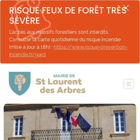
RISQUE FEUX DE FORÊT TRÈS
SÉVÈRE
L’accès aux massifs forestiers sont interdits.
Consulter la carte quotidienne du risque incendie
(mise à jour à 18h) :
https://www.risque-prevention-
incendie.fr/gard