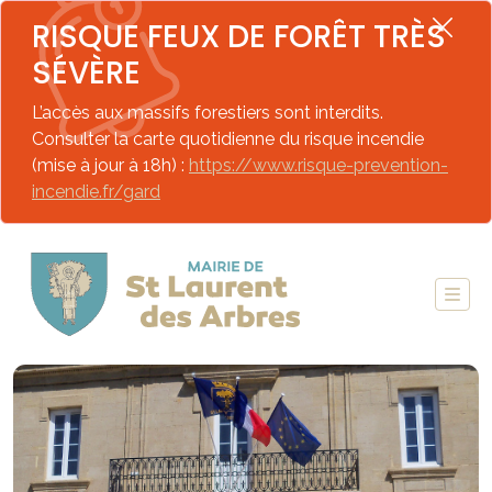
RISQUE FEUX DE FORÊT TRÈS
SÉVÈRE
L’accès aux massifs forestiers sont interdits.
Consulter la carte quotidienne du risque incendie
(mise à jour à 18h) :
https://www.risque-prevention-
incendie.fr/gard