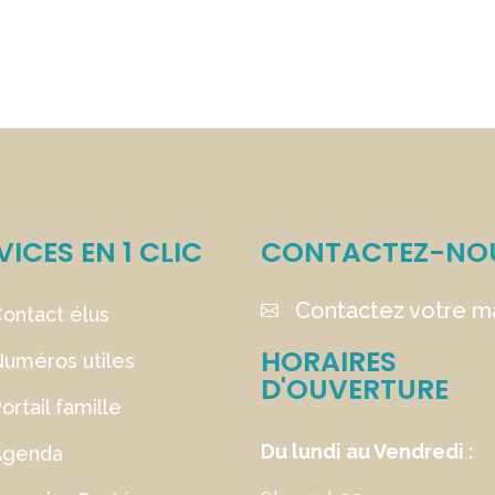
VICES EN 1 CLIC
CONTACTEZ-NO
Contactez votre ma
ontact élus
HORAIRES
uméros utiles
D'OUVERTURE
ortail famille
Du lundi au Vendredi :
Agenda