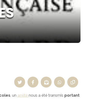
ES
icoles
, un
arrêté
nous a été transmis
portant