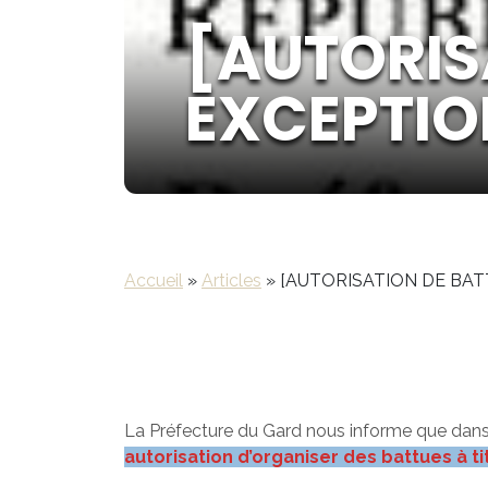
[AUTORIS
EXCEPTIO
Accueil
»
Articles
»
[AUTORISATION DE BAT
La Préfecture du Gard nous informe que dans
autorisation d’organiser des battues à ti