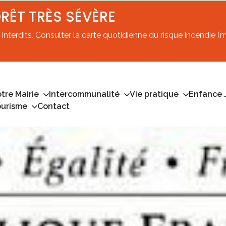
ORÊT TRÈS SÉVÈRE
interdits. Consulter la carte quotidienne du risque incendie (mi
tre Mairie
Intercommunalité
Vie pratique
Enfance 
ourisme
Contact