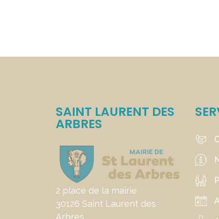
SAINT LAURENT DES
SER
ARBRES
C
N
P
2 place de la mairie
30126 Saint Laurent des
Arbres