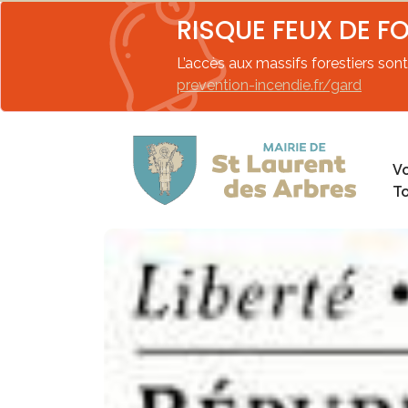
RISQUE FEUX DE F
L’accès aux massifs forestiers sont 
prevention-incendie.fr/gard
Vo
T