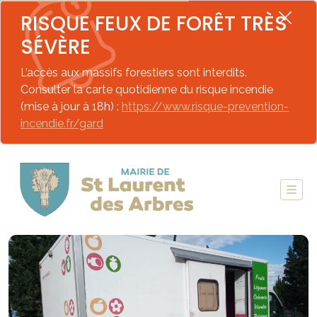
RISQUE FEUX DE FORÊT TRÈS
SÉVÈRE
L’accès aux massifs forestiers sont interdits.
Consulter la carte quotidienne du risque incendie
(mise à jour à 18h) :
https://www.risque-prevention-
incendie.fr/gard