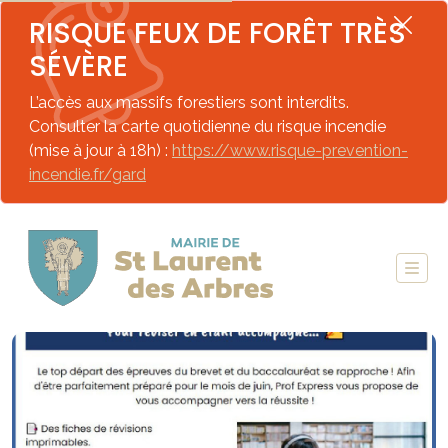
RISQUE FEUX DE FORÊT TRÈS
SÉVÈRE
L’accès aux massifs forestiers sont interdits.
Consulter la carte quotidienne du risque incendie
(mise à jour à 18h) :
https://www.risque-prevention-
incendie.fr/gard