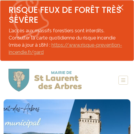
RISQUE FEUX DE FORÊT TRÈS
SÉVÈRE
L’accès aux massifs forestiers sont interdits.
Consulter la carte quotidienne du risque incendie
(mise à jour à 18h) :
https://www.risque-prevention-
incendie.fr/gard