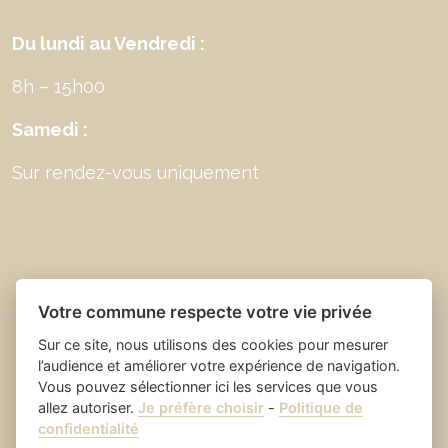
Du lundi au Vendredi :
8h – 15h00
Samedi :
Sur rendez-vous uniquement
Votre commune respecte votre vie privée
Sur ce site, nous utilisons des cookies pour mesurer
l’audience et améliorer votre expérience de navigation.
Vous pouvez sélectionner ici les services que vous
allez autoriser.
Je préfère choisir
-
Politique de
Place du village la solution web
- Saint Laurent
confidentialité
et appli des collectivités
des Arbres