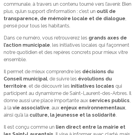
communale, à travers un contenu tourné vers l’avenir. Bien
plus, qu’un support d’information : c’est un
outil de
transparence, de mémoire locale et de dialogue
,
pensé pour tous les habitants.
Dans ce numéro, vous retrouverez les
grands axes de
l’action municipale
, les initiatives locales qui façonnent
notre quotidien et des repères concrets pour mieux vitre
ensemble.
Il permet de mieux comprendre les
décisions du
Conseil municipal
, de suivre les
évolutions du
territoire
, et de découvrir les
initiatives locales
qui
participent au dynamisme de Saint-Laurent-des-Arbres. Il
donne aussi une place importante aux
services publics
,
à la
vie associative
, aux
enjeux environnementaux
,
ainsi qu’à la
culture, la jeunesse et la solidarité
.
Il est conçu comme un
lien direct entre la mairie et
les Saint-Laurentais
. Il vise à informer avec clarté, mais