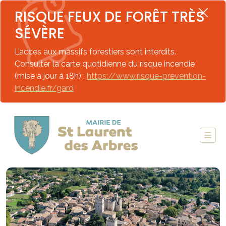
RISQUE FEUX DE FORÊT TRÈS
SÉVÈRE
L’accès aux massifs forestiers sont interdits.
Consulter la carte quotidienne du risque incendie
(mise à jour à 18h) :
https://www.risque-prevention-
incendie.fr/gard