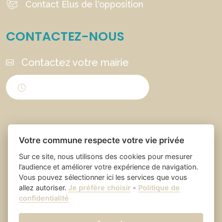
Contact Élus de l'opposition
CONTACTEZ-NOUS
Contactez votre mairie
Horaires d'ouverture
Votre commune respecte votre vie privée
Sur ce site, nous utilisons des cookies pour mesurer
l’audience et améliorer votre expérience de navigation.
Vous pouvez sélectionner ici les services que vous
Place du village la solution web
- Saint Laurent
allez autoriser.
Je préfère choisir
-
Politique de
confidentialité
et appli des collectivités
des Arbres
Mentions légales
-
Gestion des cookies