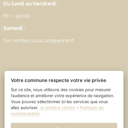
Du lundi au Vendredi :
8h – 15h00
Samedi :
Sur rendez-vous uniquement
Votre commune respecte votre vie privée
Sur ce site, nous utilisons des cookies pour mesurer
l’audience et améliorer votre expérience de navigation.
Vous pouvez sélectionner ici les services que vous
allez autoriser.
Je préfère choisir
-
Politique de
Place du village la solution web
- Saint Laurent
confidentialité
et appli des collectivités
des Arbres
Mentions légales
-
-
Gestion des cookies