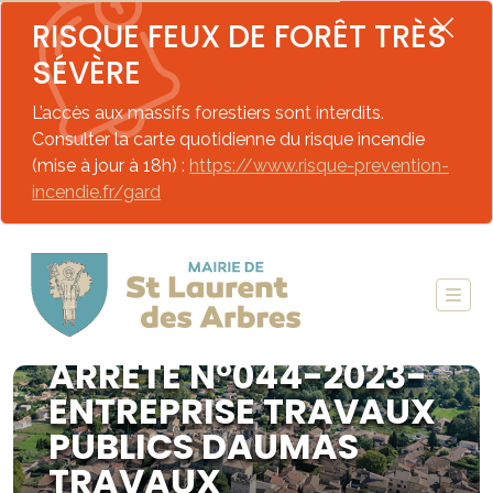
RISQUE FEUX DE FORÊT TRÈS
SÉVÈRE
L’accès aux massifs forestiers sont interdits.
Consulter la carte quotidienne du risque incendie
(mise à jour à 18h) :
https://www.risque-prevention-
incendie.fr/gard
ARRETE N°044-2023-
ENTREPRISE TRAVAUX
PUBLICS DAUMAS
TRAVAUX