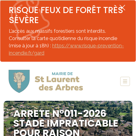
RISQUE FEUX DE FORÊT TRÈS
SÉVÈRE
L’accès aux massifs forestiers sont interdits.
Consulter la carte quotidienne du risque incendie
(mise à jour à 18h) :
https://www.risque-prevention-
incendie.fr/gard
ARRETE N°011-2026
STADE IMPRATICABLE
POUR RAISON