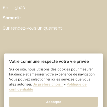
8h – 15h00
Samedi :
Sur rendez-vous uniquement
Votre commune respecte votre vie privée
Sur ce site, nous utilisons des cookies pour mesurer
l’audience et améliorer votre expérience de navigation.
Vous pouvez sélectionner ici les services que vous
allez autoriser.
Je préfère choisir
-
Politique de
Place du village la solution web
- Saint Laurent
confidentialité
et appli des collectivités
des Arbres
Mentions légales
-
-
Gestion des cookies
J'accepte