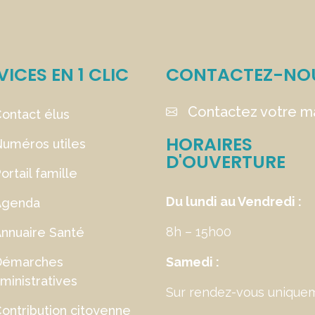
VICES EN 1 CLIC
CONTACTEZ-NO
Contactez votre ma
ontact élus
HORAIRES
uméros utiles
D'OUVERTURE
ortail famille
Du lundi au Vendredi :
Agenda
8h – 15h00
nnuaire Santé
Démarches
Samedi :
ministratives
Sur rendez-vous unique
ontribution citoyenne