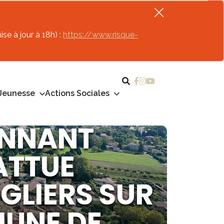
se à jour à 18h) :
https://www.risque-
Jeunesse
Actions Sociales
ONNANT
ATTUE
GLIERS SUR
MUNE DE