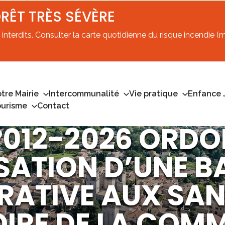
ORÊT TRÈS SÉVÈRE
interdits. Consulter la carte quotidienne du risque incendie (mi
tre Mairie
Intercommunalité
Vie pratique
Enfance 
ourisme
Contact
°012-2026 ORD
SATION D’UNE B
RATIVE AUX SAN
TOIRE DE LA COM