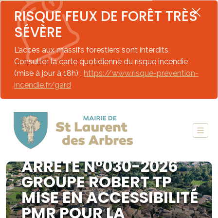
RISQUE FEUX DE FORÊT TRÈS
SÉVÈRE
L’accès aux massifs forestiers sont interdits.
Consulter la carte quotidienne du risque incendie
(mise à jour à 18h) :
https://www.risque-prevention-
incendie.fr/gard
ARRETE N°030-2026
GROUPE ROBERT TP
MISE EN ACCESSIBILITÉ
PMR POUR LA