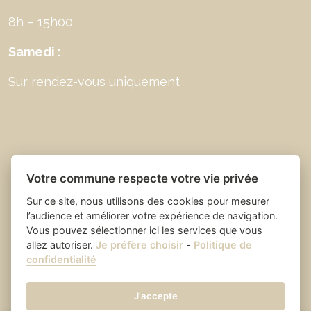
8h – 15h00
Samedi :
Sur rendez-vous uniquement
Votre commune respecte votre vie privée
Sur ce site, nous utilisons des cookies pour mesurer
l’audience et améliorer votre expérience de navigation.
Vous pouvez sélectionner ici les services que vous
allez autoriser.
Je préfère choisir
-
Politique de
Place du village la solution web
- Saint Laurent
confidentialité
et appli des collectivités
des Arbres
Mentions légales
-
-
Gestion des cookies
J'accepte