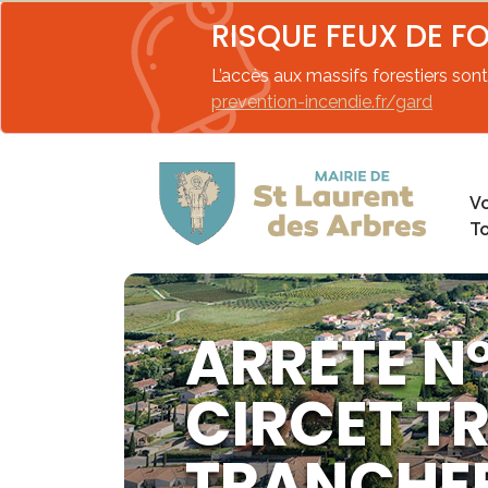
RISQUE FEUX DE F
L’accès aux massifs forestiers sont 
prevention-incendie.fr/gard
Vo
T
ARRETE N
CIRCET T
TRANCHEE