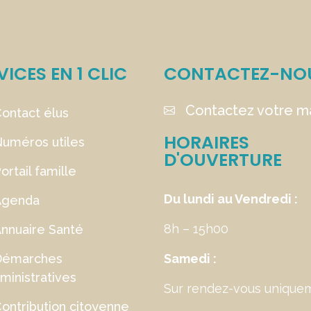
VICES EN 1 CLIC
CONTACTEZ-NO
Contactez votre ma
ontact élus
HORAIRES
uméros utiles
D'OUVERTURE
ortail famille
Du lundi au Vendredi :
Agenda
8h – 15h00
nnuaire Santé
Démarches
Samedi :
ministratives
Sur rendez-vous unique
ontribution citoyenne