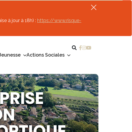
se à jour à 18h) :
https://www.risque-
Jeunesse
Actions Sociales
PRISE
ON
 OPTIQUE