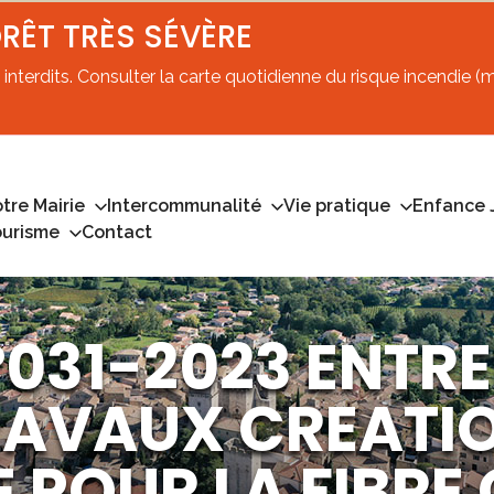
ORÊT TRÈS SÉVÈRE
interdits. Consulter la carte quotidienne du risque incendie (mi
tre Mairie
Intercommunalité
Vie pratique
Enfance 
ourisme
Contact
°031-2023 ENTRE
RAVAUX CREATI
 POUR LA FIBRE