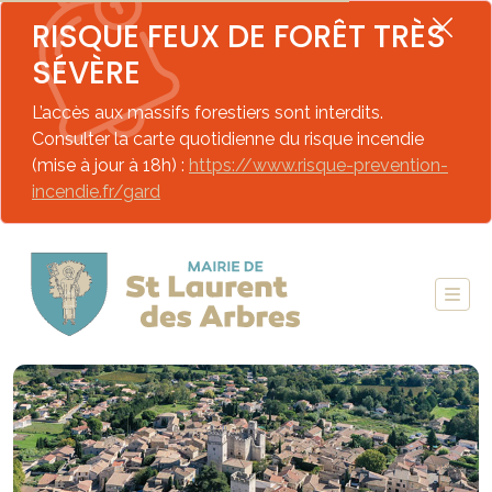
RISQUE FEUX DE FORÊT TRÈS
SÉVÈRE
L’accès aux massifs forestiers sont interdits.
Consulter la carte quotidienne du risque incendie
(mise à jour à 18h) :
https://www.risque-prevention-
incendie.fr/gard