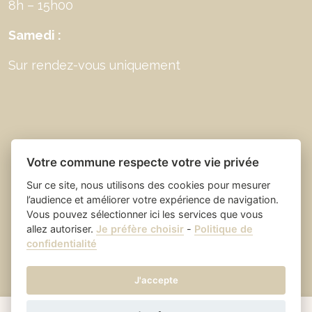
8h – 15h00
Samedi :
Sur rendez-vous uniquement
Votre commune respecte votre vie privée
Sur ce site, nous utilisons des cookies pour mesurer
l’audience et améliorer votre expérience de navigation.
Vous pouvez sélectionner ici les services que vous
allez autoriser.
Je préfère choisir
-
Politique de
Place du village la solution web
- Saint Laurent
confidentialité
et appli des collectivités
des Arbres
Mentions légales
-
-
Gestion des cookies
J'accepte