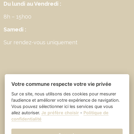
Du lundi au Vendredi :
8h – 15h00
Samedi :
Sur rendez-vous uniquement
Votre commune respecte votre vie privée
Sur ce site, nous utilisons des cookies pour mesurer
l’audience et améliorer votre expérience de navigation.
Vous pouvez sélectionner ici les services que vous
allez autoriser.
Je préfère choisir
-
Politique de
Place du village la solution web
- Saint Laurent
confidentialité
et appli des collectivités
des Arbres
Mentions légales
-
-
Gestion des cookies