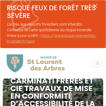
RISQUE FEUX DE FORÊT TRÈS
SÉVÈRE
L’accès aux massifs forestiers sont interdits.
Consulter la carte quotidienne du risque incendie
(mise à jour à 18h) :
https://www.risque-prevention-
incendie.fr/gard
ARRÊTÉ N°06-2026 S.A.S
CARMINATI FRÈRES ET
CIE TRAVAUX DE MISE
EN CONFORMITÉ
D’ACCESSIBILITÉ DE LA