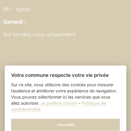
8h – 15h00
Samedi :
Sur rendez-vous uniquement
Votre commune respecte votre vie privée
Sur ce site, nous utilisons des cookies pour mesurer
l’audience et améliorer votre expérience de navigation.
Vous pouvez sélectionner ici les services que vous
allez autoriser.
Je préfère choisir
-
Politique de
Place du village la solution web
- Saint Laurent
confidentialité
et appli des collectivités
des Arbres
Mentions légales
-
-
Gestion des cookies
J'accepte