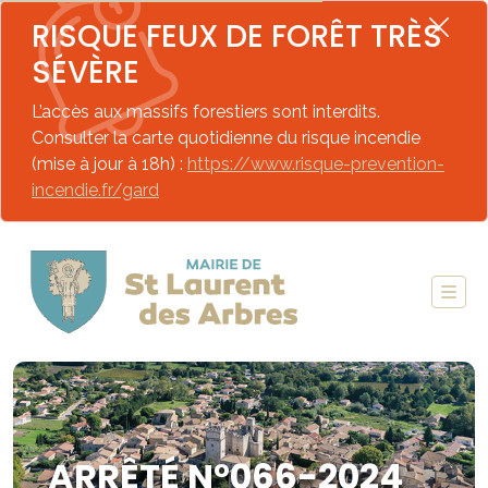
RISQUE FEUX DE FORÊT TRÈS
SÉVÈRE
L’accès aux massifs forestiers sont interdits.
Consulter la carte quotidienne du risque incendie
(mise à jour à 18h) :
https://www.risque-prevention-
incendie.fr/gard
ARRÊTÉ N°066-2024