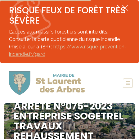
RISQUE FEUX DE FORÊT TRÈS
SÉVÈRE
L’accès aux massifs forestiers sont interdits.
Consulter la carte quotidienne du risque incendie
(mise à jour à 18h) :
https://www.risque-prevention-
incendie.fr/gard
ARRETE N°075-2023
ENTREPRISE SOGETREL
TRAVAUX
REHAUSSEMENT