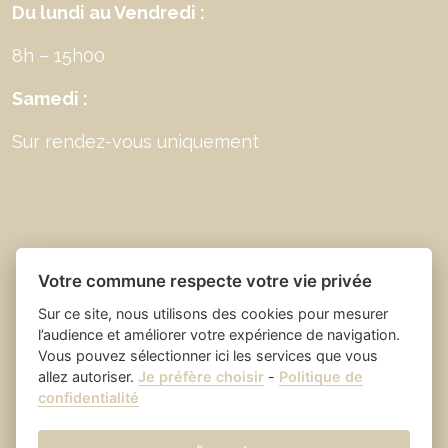
Du lundi au Vendredi :
8h – 15h00
Samedi :
Sur rendez-vous uniquement
Votre commune respecte votre vie privée
Sur ce site, nous utilisons des cookies pour mesurer
l’audience et améliorer votre expérience de navigation.
Vous pouvez sélectionner ici les services que vous
allez autoriser.
Je préfère choisir
-
Politique de
Place du village la solution web
- Saint Laurent
confidentialité
et appli des collectivités
des Arbres
Mentions légales
-
-
Gestion des cookies