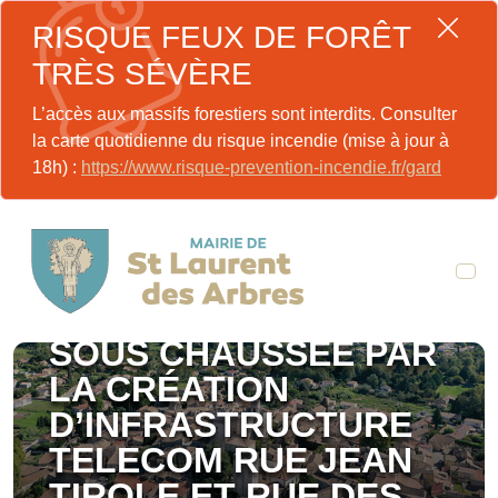
RISQUE FEUX DE FORÊT
TRÈS SÉVÈRE
L’accès aux massifs forestiers sont interdits. Consulter
la carte quotidienne du risque incendie (mise à jour à
18h) :
https://www.risque-prevention-incendie.fr/gard
ARRÊTÉ N°078-2026
ENTREPRISE DA-MAZON
FRÈRES TRANCHÉE
SOUS CHAUSSÉE PAR
LA CRÉATION
D’INFRASTRUCTURE
TELECOM RUE JEAN
TIROLE ET RUE DES