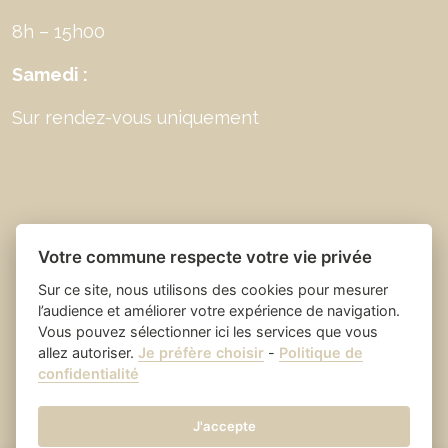
8h – 15h00
Samedi :
Sur rendez-vous uniquement
Votre commune respecte votre vie privée
Sur ce site, nous utilisons des cookies pour mesurer
l’audience et améliorer votre expérience de navigation.
Vous pouvez sélectionner ici les services que vous
allez autoriser.
Je préfère choisir
-
Politique de
Place du village la solution web
- Saint Laurent
confidentialité
et appli des collectivités
des Arbres
Mentions légales
-
-
Gestion des cookies
J'accepte