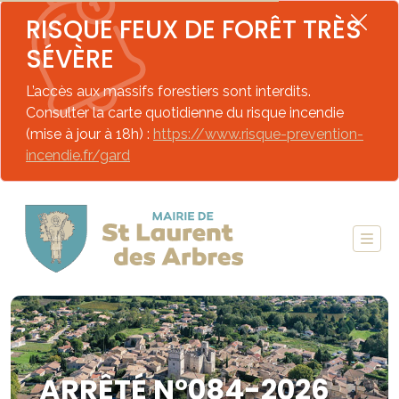
RISQUE FEUX DE FORÊT TRÈS
SÉVÈRE
L’accès aux massifs forestiers sont interdits.
Consulter la carte quotidienne du risque incendie
(mise à jour à 18h) :
https://www.risque-prevention-
incendie.fr/gard
ARRÊTÉ N°084-2026