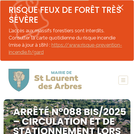
RISQUE FEUX DE FORÊT TRÈS
SÉVÈRE
L’accès aux massifs forestiers sont interdits.
Consulter la carte quotidienne du risque incendie
(mise à jour à 18h) :
https://www.risque-prevention-
incendie.fr/gard
ARRÊTÉ N°088 BIS/2025
– CIRCULATION ET DE
STATIONNEMENT LORS