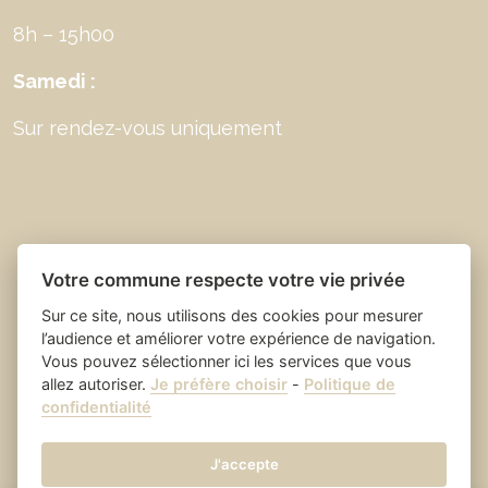
8h – 15h00
Samedi :
Sur rendez-vous uniquement
Votre commune respecte votre vie privée
Sur ce site, nous utilisons des cookies pour mesurer
l’audience et améliorer votre expérience de navigation.
Vous pouvez sélectionner ici les services que vous
allez autoriser.
Je préfère choisir
-
Politique de
Place du village la solution web
- Saint Laurent
confidentialité
et appli des collectivités
des Arbres
Mentions légales
-
-
Gestion des cookies
J'accepte