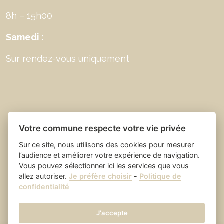
8h – 15h00
Samedi :
Sur rendez-vous uniquement
Votre commune respecte votre vie privée
Sur ce site, nous utilisons des cookies pour mesurer
l’audience et améliorer votre expérience de navigation.
Vous pouvez sélectionner ici les services que vous
allez autoriser.
Je préfère choisir
-
Politique de
Place du village la solution web
- Saint Laurent
confidentialité
et appli des collectivités
des Arbres
Mentions légales
-
-
Gestion des cookies
J'accepte