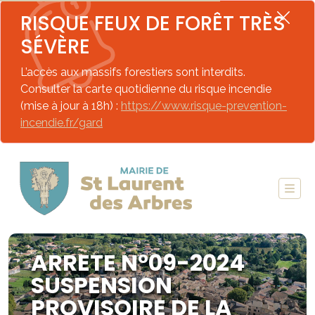
RISQUE FEUX DE FORÊT TRÈS
SÉVÈRE
L’accès aux massifs forestiers sont interdits.
Consulter la carte quotidienne du risque incendie
(mise à jour à 18h) :
https://www.risque-prevention-
incendie.fr/gard
ARRETE N°09-2024
SUSPENSION
PROVISOIRE DE LA