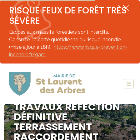
RISQUE FEUX DE FORÊT TRÈS
SÉVÈRE
L’accès aux massifs forestiers sont interdits.
Consulter la carte quotidienne du risque incendie
(mise à jour à 18h) :
https://www.risque-prevention-
incendie.fr/gard
ARRETÉ N°104-2023
ENTREPRISE DEBELEC
TRAVAUX RÉFECTION
DÉFINITIVE
TERRASSEMENT
RACCORDEMENT