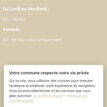
Du lundi au Vendredi :
8h – 15h00
Samedi :
Sur rendez-vous uniquement
Votre commune respecte votre vie privée
Sur ce site, nous utilisons des cookies pour mesurer
l’audience et améliorer votre expérience de navigation.
Vous pouvez sélectionner ici les services que vous
allez autoriser.
Je préfère choisir
-
Politique de
Place du village la solution web
- Saint Laurent
confidentialité
et appli des collectivités
des Arbres