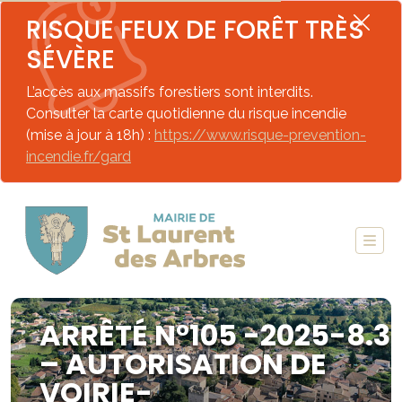
RISQUE FEUX DE FORÊT TRÈS
SÉVÈRE
L’accès aux massifs forestiers sont interdits.
Consulter la carte quotidienne du risque incendie
(mise à jour à 18h) :
https://www.risque-prevention-
incendie.fr/gard
ARRÊTÉ N°105 -2025-8.3
– AUTORISATION DE
VOIRIE-