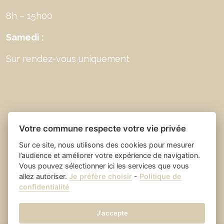
8h – 15h00
Samedi :
Sur rendez-vous uniquement
Votre commune respecte votre vie privée
Sur ce site, nous utilisons des cookies pour mesurer
l’audience et améliorer votre expérience de navigation.
Vous pouvez sélectionner ici les services que vous
allez autoriser.
Je préfère choisir
-
Politique de
Place du village la solution web
- Saint Laurent
confidentialité
et appli des collectivités
des Arbres
Mentions légales
-
-
Gestion des cookies
J'accepte