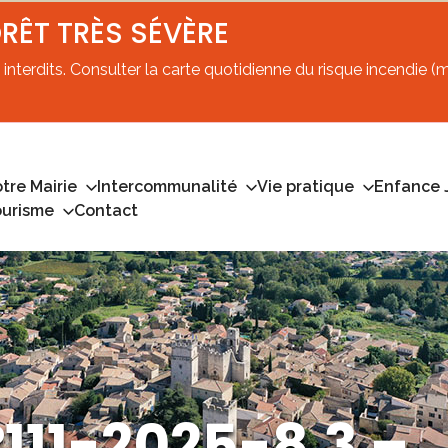
ORÊT TRÈS SÉVÈRE
interdits. Consulter la carte quotidienne du risque incendie (mi
tre Mairie
Intercommunalité
Vie pratique
Enfance 
ourisme
Contact
111-2025-8.3 –