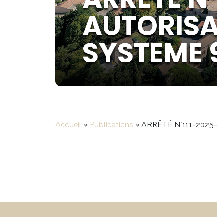
AUTORISA
SYSTEME 9
Accueil
»
Publications
»
ARRÊTÉ N°111-2025