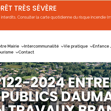
ORÊT TRÈS SÉVÈRE
interdits. Consulter la carte quotidienne du risque incendie (mi
tre Mairie
Intercommunalité
Vie pratique
Enfance 
ourisme
Contact
°122-2024 ENTRE
 PUBLICS DAUM
AN TRAVAUX BR