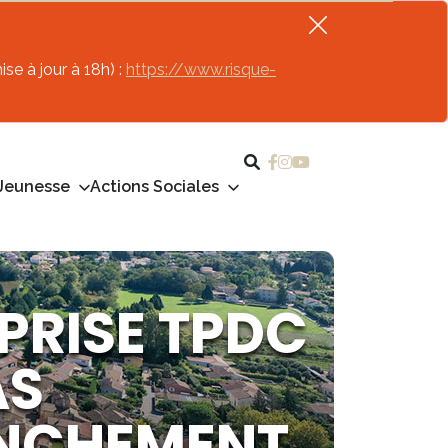
se à jour à 18h) :
https://www.risque-
Jeunesse
Actions Sociales
PRISE TPDC
AS
ANCHEMENT