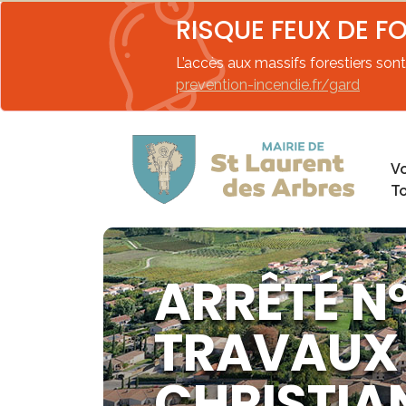
RISQUE FEUX DE F
L’accès aux massifs forestiers sont 
prevention-incendie.fr/gard
Vo
T
ARRÊTÉ N
TRAVAUX
CHRISTI