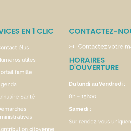
VICES EN 1 CLIC
CONTACTEZ-NO
Contactez votre ma
ontact élus
HORAIRES
uméros utiles
D'OUVERTURE
ortail famille
Du lundi au Vendredi :
Agenda
8h – 15h00
nnuaire Santé
Démarches
Samedi :
ministratives
Sur rendez-vous unique
ontribution citoyenne