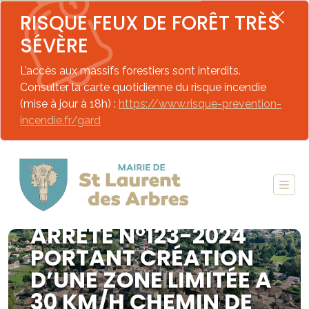
RISQUE FEUX DE FORÊT TRÈS
SÉVÈRE
L’accès aux massifs forestiers sont interdits.
Consulter la carte quotidienne du risque incendie
(mise à jour à 18h) :
https://www.risque-prevention-
incendie.fr/gard
ARRÊTÉ N°123-2024
PORTANT CRÉATION
D’UNE ZONE LIMITÉE A
30 KM/H CHEMIN DE