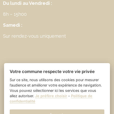
Du lundi au Vendredi :
8h – 15h00
Samedi :
Sur rendez-vous uniquement
Votre commune respecte votre vie privée
Sur ce site, nous utilisons des cookies pour mesurer
l’audience et améliorer votre expérience de navigation.
Vous pouvez sélectionner ici les services que vous
allez autoriser.
Je préfère choisir
-
Politique de
Place du village la solution web
- Saint Laurent
confidentialité
et appli des collectivités
des Arbres
Mentions légales
-
-
Gestion des cookies