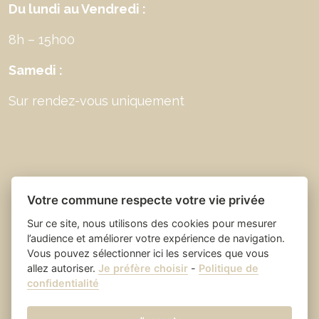
Du lundi au Vendredi :
8h – 15h00
Samedi :
Sur rendez-vous uniquement
Votre commune respecte votre vie privée
Sur ce site, nous utilisons des cookies pour mesurer
l’audience et améliorer votre expérience de navigation.
Vous pouvez sélectionner ici les services que vous
allez autoriser.
Je préfère choisir
-
Politique de
Place du village la solution web
- Saint Laurent
confidentialité
et appli des collectivités
des Arbres
Mentions légales
-
-
Gestion des cookies