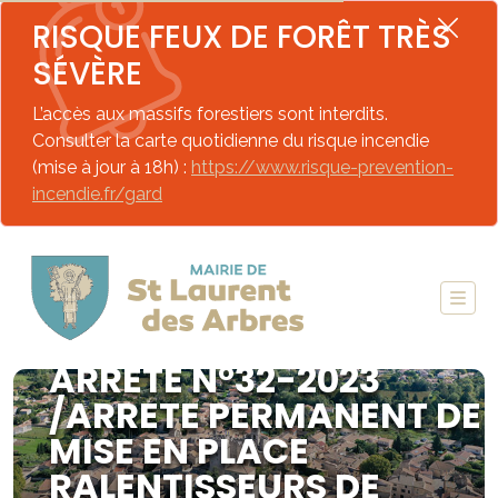
RISQUE FEUX DE FORÊT TRÈS
SÉVÈRE
L’accès aux massifs forestiers sont interdits.
Consulter la carte quotidienne du risque incendie
(mise à jour à 18h) :
https://www.risque-prevention-
incendie.fr/gard
ARRETE N°32-2023
/ARRETE PERMANENT DE
MISE EN PLACE
RALENTISSEURS DE