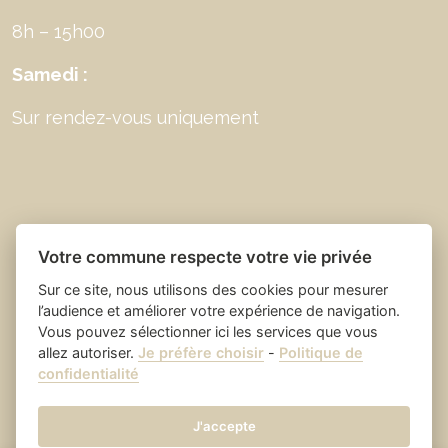
8h – 15h00
Samedi :
Sur rendez-vous uniquement
Votre commune respecte votre vie privée
Sur ce site, nous utilisons des cookies pour mesurer
l’audience et améliorer votre expérience de navigation.
Vous pouvez sélectionner ici les services que vous
allez autoriser.
Je préfère choisir
-
Politique de
Place du village la solution web
- Saint Laurent
confidentialité
et appli des collectivités
des Arbres
Mentions légales
-
-
Gestion des cookies
J'accepte