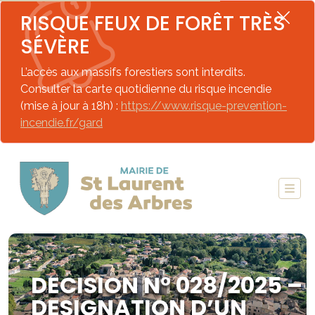
RISQUE FEUX DE FORÊT TRÈS
SÉVÈRE
L’accès aux massifs forestiers sont interdits.
Consulter la carte quotidienne du risque incendie
(mise à jour à 18h) :
https://www.risque-prevention-
incendie.fr/gard
DECISION N° 028/2025 –
DESIGNATION D’UN