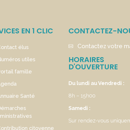
VICES EN 1 CLIC
CONTACTEZ-NO
Contactez votre ma
ontact élus
HORAIRES
uméros utiles
D'OUVERTURE
ortail famille
Du lundi au Vendredi :
Agenda
8h – 15h00
nnuaire Santé
Démarches
Samedi :
ministratives
Sur rendez-vous unique
ontribution citoyenne