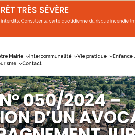
ORÊT TRÈS SÉVÈRE
interdits. Consulter la carte quotidienne du risque incendie (mi
tre Mairie
Intercommunalité
Vie pratique
Enfance 
ourisme
Contact
 N° 050/2024 –
ION D’UN AVOC
AGNEMENT JURI