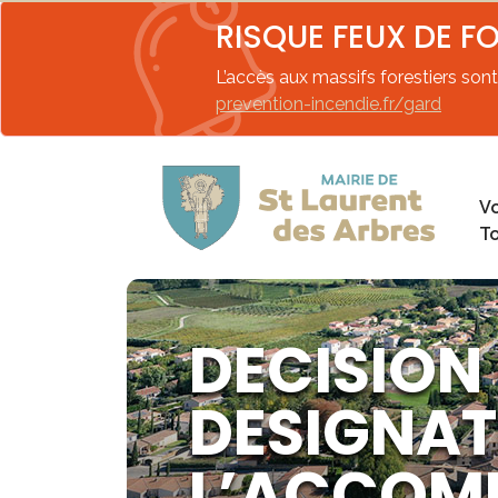
RISQUE FEUX DE F
L’accès aux massifs forestiers sont 
prevention-incendie.fr/gard
Vo
T
DECISION
DESIGNAT
L’ACCOMP