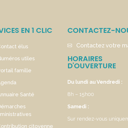
VICES EN 1 CLIC
CONTACTEZ-NO
Contactez votre ma
ontact élus
HORAIRES
uméros utiles
D'OUVERTURE
ortail famille
Du lundi au Vendredi :
Agenda
8h – 15h00
nnuaire Santé
Démarches
Samedi :
ministratives
Sur rendez-vous unique
ontribution citoyenne