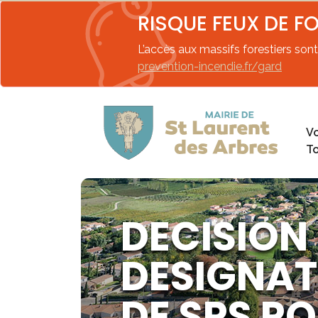
RISQUE FEUX DE F
L’accès aux massifs forestiers sont 
prevention-incendie.fr/gard
Vo
T
DECISION 
DESIGNAT
DE SPS P