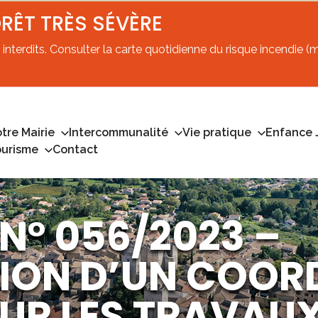
ORÊT TRÈS SÉVÈRE
interdits. Consulter la carte quotidienne du risque incendie (mi
tre Mairie
Intercommunalité
Vie pratique
Enfance 
ourisme
Contact
N° 056/2023 –
ION D’UN COOR
OUR LES TRAVAUX