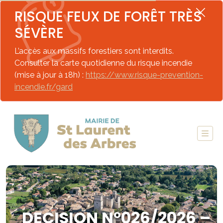
RISQUE FEUX DE FORÊT TRÈS
SÉVÈRE
L’accès aux massifs forestiers sont interdits.
Consulter la carte quotidienne du risque incendie
(mise à jour à 18h) :
https://www.risque-prevention-
incendie.fr/gard
DECISION N°026/2026 –