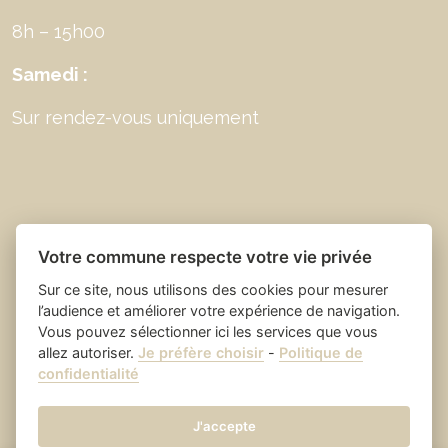
8h – 15h00
Samedi :
Sur rendez-vous uniquement
Votre commune respecte votre vie privée
Sur ce site, nous utilisons des cookies pour mesurer
l’audience et améliorer votre expérience de navigation.
Vous pouvez sélectionner ici les services que vous
allez autoriser.
Je préfère choisir
-
Politique de
Place du village la solution web
- Saint Laurent
confidentialité
et appli des collectivités
des Arbres
Mentions légales
-
-
Gestion des cookies
J'accepte