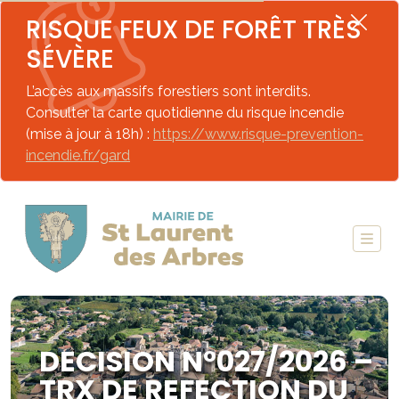
RISQUE FEUX DE FORÊT TRÈS
SÉVÈRE
L’accès aux massifs forestiers sont interdits.
Consulter la carte quotidienne du risque incendie
(mise à jour à 18h) :
https://www.risque-prevention-
incendie.fr/gard
DECISION N°027/2026 –
TRX DE REFECTION DU