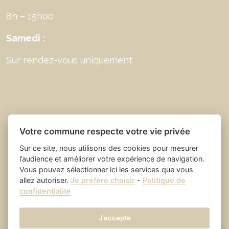
8h – 15h00
Samedi :
Sur rendez-vous uniquement
Votre commune respecte votre vie privée
Sur ce site, nous utilisons des cookies pour mesurer
l’audience et améliorer votre expérience de navigation.
Vous pouvez sélectionner ici les services que vous
allez autoriser.
Je préfère choisir
-
Politique de
Place du village la solution web
- Saint Laurent
confidentialité
et appli des collectivités
des Arbres
Mentions légales
-
-
Gestion des cookies
J'accepte