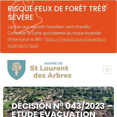
RISQUE FEUX DE FORÊT TRÈS
SÉVÈRE
L’accès aux massifs forestiers sont interdits.
Consulter la carte quotidienne du risque incendie
(mise à jour à 18h) :
https://www.risque-prevention-
incendie.fr/gard
DECISION N° 043/2023 –
ETUDE EVACUATION