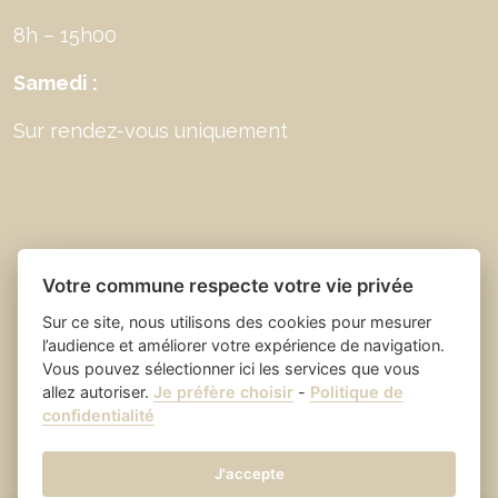
8h – 15h00
Samedi :
Sur rendez-vous uniquement
Votre commune respecte votre vie privée
Sur ce site, nous utilisons des cookies pour mesurer
l’audience et améliorer votre expérience de navigation.
Vous pouvez sélectionner ici les services que vous
allez autoriser.
Je préfère choisir
-
Politique de
Place du village la solution web
- Saint Laurent
confidentialité
et appli des collectivités
des Arbres
Mentions légales
-
-
Gestion des cookies
J'accepte