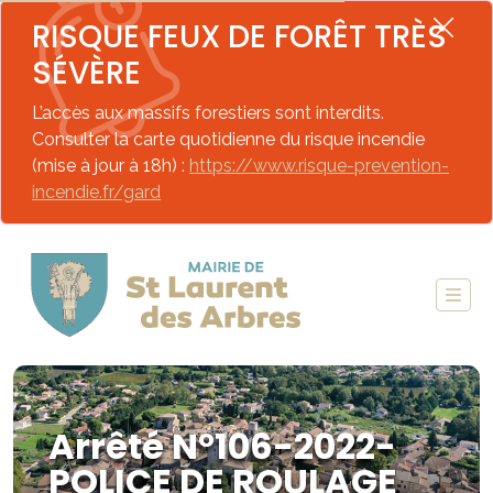
RISQUE FEUX DE FORÊT TRÈS
SÉVÈRE
L’accès aux massifs forestiers sont interdits.
Consulter la carte quotidienne du risque incendie
(mise à jour à 18h) :
https://www.risque-prevention-
incendie.fr/gard
Arrêté N°106-2022-
POLICE DE ROULAGE