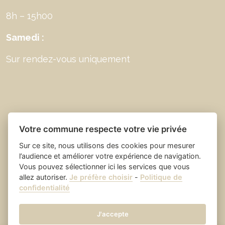
8h – 15h00
Samedi :
Sur rendez-vous uniquement
Votre commune respecte votre vie privée
Sur ce site, nous utilisons des cookies pour mesurer
l’audience et améliorer votre expérience de navigation.
Vous pouvez sélectionner ici les services que vous
allez autoriser.
Je préfère choisir
-
Politique de
Place du village la solution web
- Saint Laurent
confidentialité
et appli des collectivités
des Arbres
Mentions légales
-
-
Gestion des cookies
J'accepte